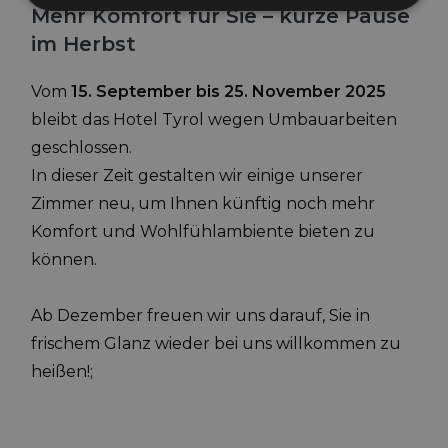
Mehr Komfort für Sie – kurze Pause
im Herbst
Unbedingt erforderlich
Performance
Targeting
Funktionalität
Vom
15. September bis 25. November 2025
Unbedingt erforderliche Cookies ermöglichen
bleibt das Hotel Tyrol wegen Umbauarbeiten
wesentliche Kernfunktionen der Website wie die
geschlossen.
Benutzeranmeldung und die Kontoverwaltung.
Ohne die unbedingt erforderlichen Cookies kann die
In dieser Zeit gestalten wir einige unserer
Website nicht ordnungsgemäß verwendet werden.
Zimmer neu, um Ihnen künftig noch mehr
Name
Provider / Domäne
Ablaufdatum
Besc
Komfort und Wohlfühlambiente bieten zu
_GRECAPTCHA
5 Monate 4
Goog
Google LLC
Wochen
ein 
www.google.com
können.
(_GR
ausg
Risi
berei
Ab Dezember freuen wir uns darauf, Sie in
[abcdef0123456789]
www.hoteltyrol.net
Sitzung
Joom
frischem Glanz wieder bei uns willkommen zu
{32}
heißen!;
resolution
www.hoteltyrol.net
Sitzung
Dies
Größ
Bild
CookieScriptConsent
5 Monate 3
Dies
CookieScript