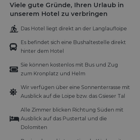
Wochen
Cook
www.hoteltyrol.net
Viele gute Gründe, Ihren Urlaub in
verw
Einw
unserem Hotel zu verbringen
für 
spei
Bann
Google
Scri
Das Hotel liegt direkt an der Langlaufloipe
ord
Privacy Policy
funk
Es befindet sich eine Bushaltestelle direkt
hinter dem Hotel
Sie können kostenlos mit Bus und Zug
zum Kronplatz und Helm
Provider /
Name
Ablaufdatum
Beschreibung
Domäne
Wir verfügen über eine Sonnenterrasse mit
_ga_0FB1EYZH95
.hoteltyrol.net
1 Jahr 1
Dieses Cookie
Monat
wird von Goog
Ausblick auf die Loipe bzw. das Gsieser Tal
Analytics
verwendet, u
den Sitzungsst
Alle Zimmer blicken Richtung Süden mit
beizubehalten
Ausblick auf das Pustertal und die
_ga
1 Jahr 1
Dieser Cookie-
Google LLC
Monat
Name ist mit
.hoteltyrol.net
Dolomiten
Google Univer
Analytics
verknüpft. Dies