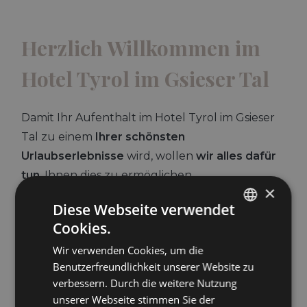
Herzlich Willkommen im
Hotel Tyrol im Gsieser Tal
Damit Ihr Aufenthalt im Hotel Tyrol im Gsieser
Tal zu einem
Ihrer schönsten
Urlaubserlebnisse
wird, wollen
wir alles dafür
tun
, Ihnen dies zu ermöglichen.
×
Unser 3 Sterne S Hotel erwartet Sie mit
Diese Webseite verwendet
bequemen, mit jeglichem Komfort
Cookies.
GERMAN
ausgestatteten Zimmern und allen
Wir verwenden Cookies, um die
ITALIAN
Annehmlichkeiten für einen Urlaub der
Benutzerfreundlichkeit unserer Website zu
ENGLISH
Extraklasse. Ein besonderes Highlight sind dabei
verbessern. Durch die weitere Nutzung
unserer Webseite stimmen Sie der
die neuen 30m² Superior Zimmer, die nach