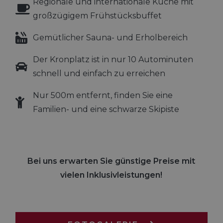
Regionale und internationale Küche mit
eine wichtige
Aktualisierung
großzügigem Frühstücksbuffet
am häufigsten
verwendeten
Analysedienst
Gemütlicher Sauna- und Erholbereich
von Google.
Dieses Cookie
wird verwende
Der Kronplatz ist in nur 10 Autominuten
um eindeutige
Benutzer zu
schnell und einfach zu erreichen
unterscheiden
indem eine
zufällig generi
Nummer als
Nur 500m entfernt, finden Sie eine
Client-ID
zugewiesen wi
Familien- und eine schwarze Skipiste
Es ist in jeder
Seitenanforde
auf einer Site
enthalten und
wird zur
Berechnung v
Besucher-,
Bei uns erwarten Sie günstige Preise mit
Sitzungs- und
Kampagnenda
vielen Inklusivleistungen!
für die Site-
Analyseberich
verwendet.