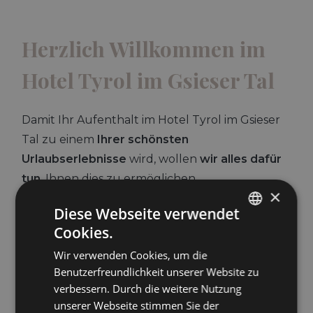
Herzlich Willkommen im
Hotel Tyrol im Gsieser Tal
Damit Ihr Aufenthalt im Hotel Tyrol im Gsieser
Tal zu einem
Ihrer schönsten
Urlaubserlebnisse
wird, wollen
wir alles dafür
tun
, Ihnen dies zu ermöglichen.
×
Unser 3 Sterne S Hotel erwartet Sie mit
Diese Webseite verwendet
bequemen, mit jeglichem Komfort
Cookies.
GERMAN
ausgestatteten Zimmern und allen
Wir verwenden Cookies, um die
ITALIAN
Annehmlichkeiten für einen Urlaub der
Benutzerfreundlichkeit unserer Website zu
ENGLISH
Extraklasse. Ein besonderes Highlight sind dabei
verbessern. Durch die weitere Nutzung
unserer Webseite stimmen Sie der
die neuen 30m² Superior Zimmer, die nach