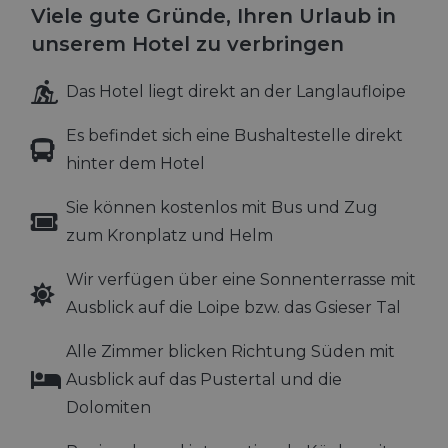
Wochen
Cook
www.hoteltyrol.net
Viele gute Gründe, Ihren Urlaub in
verw
Einw
unserem Hotel zu verbringen
für 
spei
Bann
Google
Scri
Das Hotel liegt direkt an der Langlaufloipe
ord
Privacy Policy
funk
Es befindet sich eine Bushaltestelle direkt
hinter dem Hotel
Sie können kostenlos mit Bus und Zug
zum Kronplatz und Helm
Provider /
Name
Ablaufdatum
Beschreibung
Domäne
Wir verfügen über eine Sonnenterrasse mit
_ga_0FB1EYZH95
.hoteltyrol.net
1 Jahr 1
Dieses Cookie
Monat
wird von Goog
Ausblick auf die Loipe bzw. das Gsieser Tal
Analytics
verwendet, u
den Sitzungsst
Alle Zimmer blicken Richtung Süden mit
beizubehalten
Ausblick auf das Pustertal und die
_ga
1 Jahr 1
Dieser Cookie-
Google LLC
Monat
Name ist mit
.hoteltyrol.net
Dolomiten
Google Univer
Analytics
verknüpft. Dies