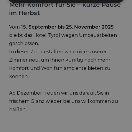
Mehr Komfort für Sie – kurze Pause
im Herbst
Unbedingt erforderlich
Performance
Targeting
Funktionalität
Vom
15. September bis 25. November 2025
Unbedingt erforderliche Cookies ermöglichen
bleibt das Hotel Tyrol wegen Umbauarbeiten
wesentliche Kernfunktionen der Website wie die
geschlossen.
Benutzeranmeldung und die Kontoverwaltung.
Ohne die unbedingt erforderlichen Cookies kann die
In dieser Zeit gestalten wir einige unserer
Website nicht ordnungsgemäß verwendet werden.
Zimmer neu, um Ihnen künftig noch mehr
Name
Provider / Domäne
Ablaufdatum
Besc
Komfort und Wohlfühlambiente bieten zu
_GRECAPTCHA
5 Monate 4
Goog
Google LLC
Wochen
ein 
www.google.com
können.
(_GR
ausg
Risi
berei
Ab Dezember freuen wir uns darauf, Sie in
[abcdef0123456789]
www.hoteltyrol.net
Sitzung
Joom
frischem Glanz wieder bei uns willkommen zu
{32}
heißen!;
resolution
www.hoteltyrol.net
Sitzung
Dies
Größ
Bild
CookieScriptConsent
5 Monate 3
Dies
CookieScript