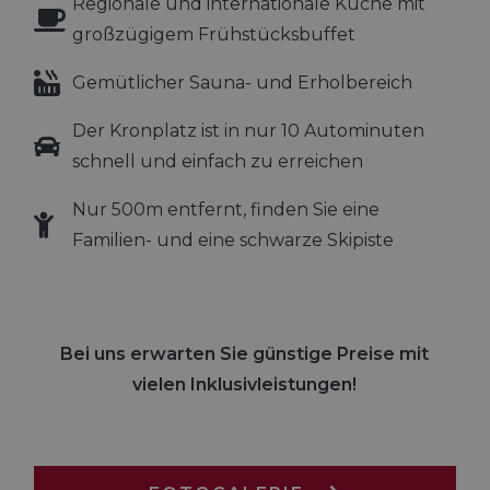
Regionale und internationale Küche mit
eine wichtige
Aktualisierung
großzügigem Frühstücksbuffet
am häufigsten
verwendeten
Analysedienst
Gemütlicher Sauna- und Erholbereich
von Google.
Dieses Cookie
wird verwende
Der Kronplatz ist in nur 10 Autominuten
um eindeutige
Benutzer zu
schnell und einfach zu erreichen
unterscheiden
indem eine
zufällig generi
Nummer als
Nur 500m entfernt, finden Sie eine
Client-ID
zugewiesen wi
Familien- und eine schwarze Skipiste
Es ist in jeder
Seitenanforde
auf einer Site
enthalten und
wird zur
Berechnung v
Besucher-,
Bei uns erwarten Sie günstige Preise mit
Sitzungs- und
Kampagnenda
vielen Inklusivleistungen!
für die Site-
Analyseberich
verwendet.