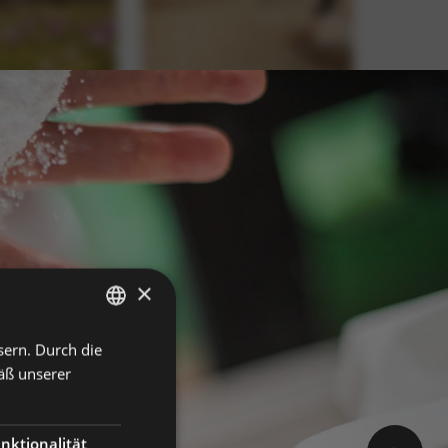
×
sern. Durch die
GERMAN
äß unserer
ITALIAN
ENGLISH
nktionalität