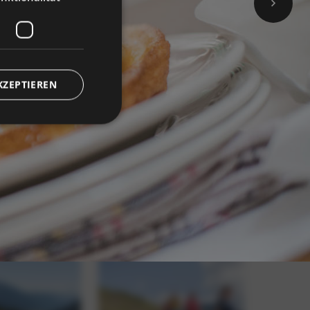
KZEPTIEREN
meldung und die
wendet werden.
 Cookie
um seine
 von Bildern