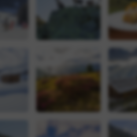
nt
5 Monate 3
Dieses Cookie wird vom Cookie-Script.com
CookieScript
Wochen
um die Einwilligungseinstellungen für Bes
www.hoteltyrol.net
speichern. Das Cookie-Banner von Cookie-
ordnungsgemäß funktionieren.
Google Privacy Policy
Provider /
Ablaufdatum
Beschreibung
Domäne
.hoteltyrol.net
1 Jahr 1
Dieses Cookie wird von Google Analytics verwendet
Monat
Sitzungsstatus beizubehalten.
1 Jahr 1
Dieser Cookie-Name ist mit Google Universal Analytics
Google LLC
Monat
eine wichtige Aktualisierung des am häufigsten ver
.hoteltyrol.net
Analysedienstes von Google. Dieses Cookie wird ve
eindeutige Benutzer zu unterscheiden, indem eine zuf
Nummer als Client-ID zugewiesen wird. Es ist in jede
auf einer Site enthalten und wird zur Berechnung vo
Sitzungs- und Kampagnendaten für die Site-Analyseb