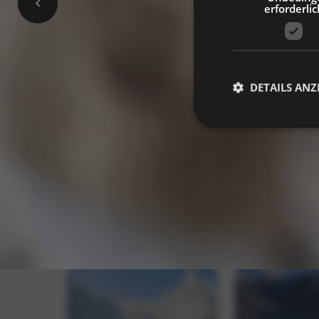
erforderlic
DETAILS ANZ
Unbedingt erforderli
Kontoverwaltung. Oh
Name
_GRECAPTCHA
[abcdef0123456789]
{32}
resolution