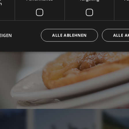
h
EIGEN
ALLE ABLEHNEN
ALLE A
Unbedingt erforderlich
Performance
Targeting
Funktionalität
che Cookies ermöglichen wesentliche Kernfunktionen der Website wie die Benutzeran
ne die unbedingt erforderlichen Cookies kann die Website nicht ordnungsgemäß ver
Provider / Domäne
Ablaufdatum
Beschreibung
5 Monate 4
Google reCAPTCHA setzt ein erforderliches
Google LLC
Wochen
(_GRECAPTCHA), wenn es ausgeführt wird, 
www.google.com
Risikoanalyse bereitzustellen.
www.hoteltyrol.net
Sitzung
Joomla layout builder
www.hoteltyrol.net
Sitzung
Dieser Cookie wird für die Größenänderung
verwendet.