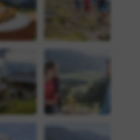
-Dienst verwendet,
ucher-Cookies zu
Script.com muss
, um den
 verknüpft. Dies ist
wendeten
rwendet, um
ällig generierte
r Seitenanforderung
n Besucher-,
erichte verwendet.