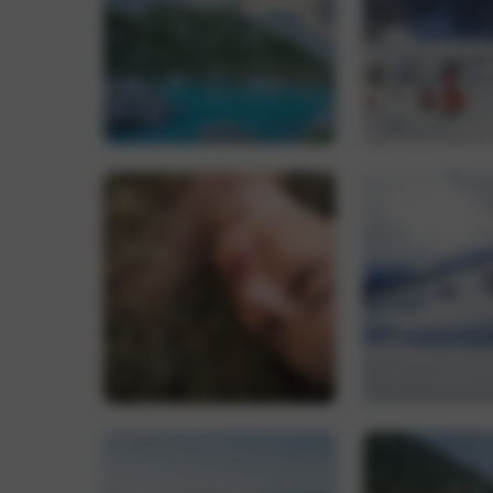
CookieScriptConse
Name
_ga_0FB1EYZH95
_ga