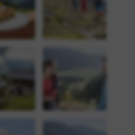
-Dienst verwendet,
ucher-Cookies zu
Script.com muss
, um den
 verknüpft. Dies ist
wendeten
rwendet, um
ällig generierte
r Seitenanforderung
n Besucher-,
erichte verwendet.