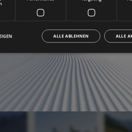
h
EIGEN
ALLE ABLEHNEN
ALLE A
Unbedingt erforderlich
Performance
Targeting
Funktionalität
che Cookies ermöglichen wesentliche Kernfunktionen der Website wie die Benutzeran
ne die unbedingt erforderlichen Cookies kann die Website nicht ordnungsgemäß ver
Provider / Domäne
Ablaufdatum
Beschreibung
5 Monate 4
Google reCAPTCHA setzt ein erforderliches
Google LLC
Wochen
(_GRECAPTCHA), wenn es ausgeführt wird, 
www.google.com
Risikoanalyse bereitzustellen.
www.hoteltyrol.net
Sitzung
Joomla layout builder
www.hoteltyrol.net
Sitzung
Dieser Cookie wird für die Größenänderung
verwendet.