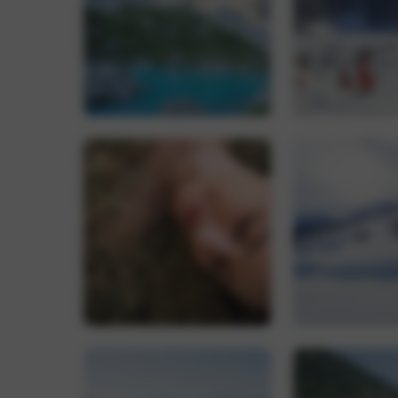
CookieScriptConse
Name
_ga_0FB1EYZH95
_ga