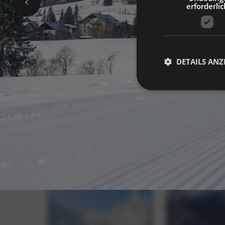
erforderlic
DETAILS ANZ
Unbedingt erforderli
Kontoverwaltung. Oh
Name
_GRECAPTCHA
[abcdef0123456789]
{32}
resolution