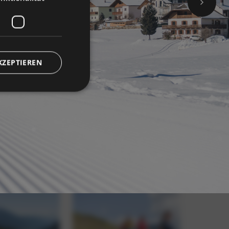
KZEPTIEREN
meldung und die
wendet werden.
 Cookie
um seine
 von Bildern