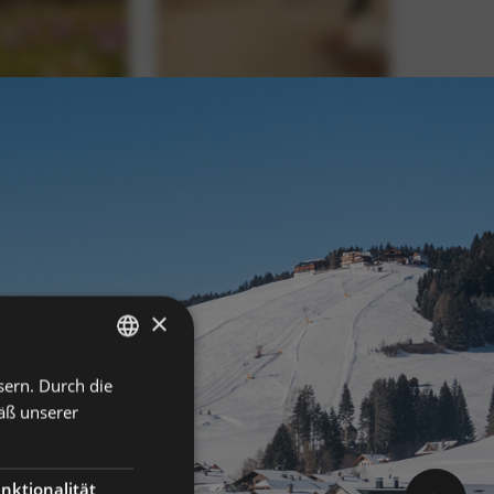
×
sern. Durch die
GERMAN
äß unserer
ITALIAN
ENGLISH
nktionalität