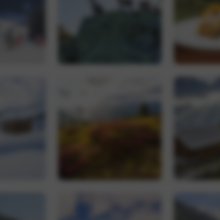
nt
5 Monate 3
Dieses Cookie wird vom Cookie-Script.com
CookieScript
Wochen
um die Einwilligungseinstellungen für Bes
www.hoteltyrol.net
speichern. Das Cookie-Banner von Cookie-
ordnungsgemäß funktionieren.
Google Privacy Policy
Provider /
Ablaufdatum
Beschreibung
Domäne
.hoteltyrol.net
1 Jahr 1
Dieses Cookie wird von Google Analytics verwendet
Monat
Sitzungsstatus beizubehalten.
1 Jahr 1
Dieser Cookie-Name ist mit Google Universal Analytics
Google LLC
Monat
eine wichtige Aktualisierung des am häufigsten ver
.hoteltyrol.net
Analysedienstes von Google. Dieses Cookie wird ve
eindeutige Benutzer zu unterscheiden, indem eine zuf
Nummer als Client-ID zugewiesen wird. Es ist in jede
auf einer Site enthalten und wird zur Berechnung vo
Sitzungs- und Kampagnendaten für die Site-Analyseb