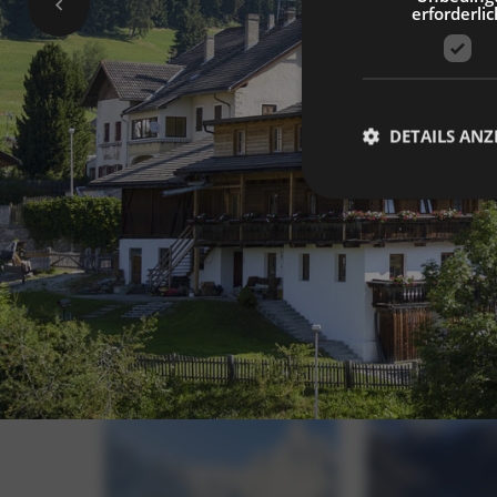
erforderlic
DETAILS ANZ
Unbedingt erforderli
Kontoverwaltung. Oh
Name
_GRECAPTCHA
[abcdef0123456789]
{32}
resolution