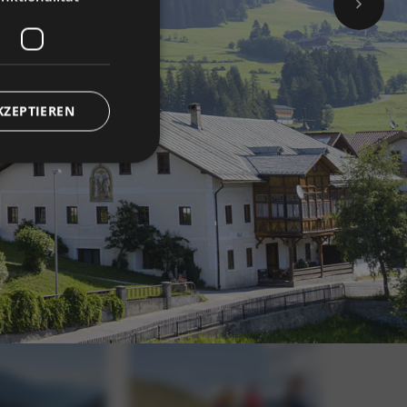
KZEPTIEREN
meldung und die
wendet werden.
 Cookie
um seine
 von Bildern