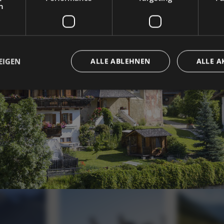
h
EIGEN
ALLE ABLEHNEN
ALLE A
Unbedingt erforderlich
Performance
Targeting
Funktionalität
che Cookies ermöglichen wesentliche Kernfunktionen der Website wie die Benutzeran
ne die unbedingt erforderlichen Cookies kann die Website nicht ordnungsgemäß ver
Provider / Domäne
Ablaufdatum
Beschreibung
5 Monate 4
Google reCAPTCHA setzt ein erforderliches
Google LLC
Wochen
(_GRECAPTCHA), wenn es ausgeführt wird, 
www.google.com
Risikoanalyse bereitzustellen.
www.hoteltyrol.net
Sitzung
Joomla layout builder
www.hoteltyrol.net
Sitzung
Dieser Cookie wird für die Größenänderung
verwendet.