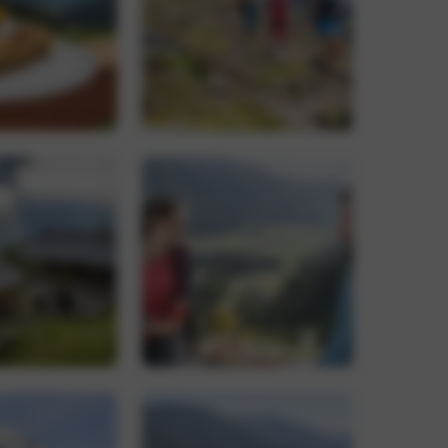
-Dienst verwendet,
ucher-Cookies zu
Script.com muss
, um den
 verknüpft. Dies ist
wendeten
rwendet, um
ällig generierte
r Seitenanforderung
n Besucher-,
erichte verwendet.