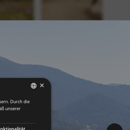
×
sern. Durch die
GERMAN
äß unserer
ITALIAN
ENGLISH
nktionalität