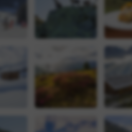
nt
5 Monate 3
Dieses Cookie wird vom Cookie-Script.com
CookieScript
Wochen
um die Einwilligungseinstellungen für Bes
www.hoteltyrol.net
speichern. Das Cookie-Banner von Cookie-
ordnungsgemäß funktionieren.
Google Privacy Policy
Provider /
Ablaufdatum
Beschreibung
Domäne
.hoteltyrol.net
1 Jahr 1
Dieses Cookie wird von Google Analytics verwendet
Monat
Sitzungsstatus beizubehalten.
1 Jahr 1
Dieser Cookie-Name ist mit Google Universal Analytics
Google LLC
Monat
eine wichtige Aktualisierung des am häufigsten ver
.hoteltyrol.net
Analysedienstes von Google. Dieses Cookie wird ve
eindeutige Benutzer zu unterscheiden, indem eine zuf
Nummer als Client-ID zugewiesen wird. Es ist in jede
auf einer Site enthalten und wird zur Berechnung vo
Sitzungs- und Kampagnendaten für die Site-Analyseb