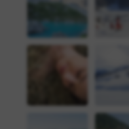
CookieScriptConse
Name
_ga_0FB1EYZH95
_ga