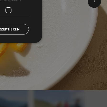
KZEPTIEREN
meldung und die
wendet werden.
 Cookie
um seine
 von Bildern