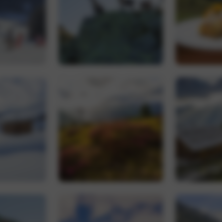
nt
5 Monate 3
Dieses Cookie wird vom Cookie-Script.com
CookieScript
Wochen
um die Einwilligungseinstellungen für Bes
www.hoteltyrol.net
speichern. Das Cookie-Banner von Cookie-
ordnungsgemäß funktionieren.
Google Privacy Policy
Provider /
Ablaufdatum
Beschreibung
Domäne
.hoteltyrol.net
1 Jahr 1
Dieses Cookie wird von Google Analytics verwendet
Monat
Sitzungsstatus beizubehalten.
1 Jahr 1
Dieser Cookie-Name ist mit Google Universal Analytics
Google LLC
Monat
eine wichtige Aktualisierung des am häufigsten ver
.hoteltyrol.net
Analysedienstes von Google. Dieses Cookie wird ve
eindeutige Benutzer zu unterscheiden, indem eine zuf
Nummer als Client-ID zugewiesen wird. Es ist in jede
auf einer Site enthalten und wird zur Berechnung vo
Sitzungs- und Kampagnendaten für die Site-Analyseb