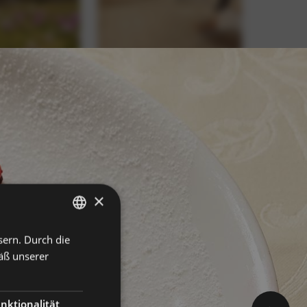
×
sern. Durch die
GERMAN
äß unserer
ITALIAN
ENGLISH
nktionalität