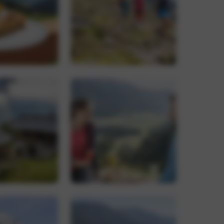
-Dienst verwendet,
ucher-Cookies zu
Script.com muss
, um den
 verknüpft. Dies ist
wendeten
rwendet, um
ällig generierte
r Seitenanforderung
n Besucher-,
erichte verwendet.