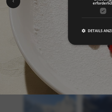
erforderlic
DETAILS ANZ
Unbedingt erforderli
Kontoverwaltung. Oh
Name
_GRECAPTCHA
[abcdef0123456789]
{32}
resolution