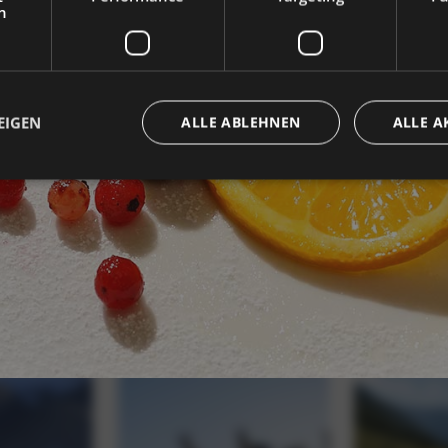
h
EIGEN
ALLE ABLEHNEN
ALLE A
Unbedingt erforderlich
Performance
Targeting
Funktionalität
che Cookies ermöglichen wesentliche Kernfunktionen der Website wie die Benutzeran
ne die unbedingt erforderlichen Cookies kann die Website nicht ordnungsgemäß ver
Provider / Domäne
Ablaufdatum
Beschreibung
5 Monate 4
Google reCAPTCHA setzt ein erforderliches
Google LLC
Wochen
(_GRECAPTCHA), wenn es ausgeführt wird, 
www.google.com
Risikoanalyse bereitzustellen.
www.hoteltyrol.net
Sitzung
Joomla layout builder
www.hoteltyrol.net
Sitzung
Dieser Cookie wird für die Größenänderung
verwendet.