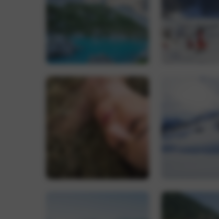
CookieScriptConse
Name
_ga_0FB1EYZH95
_ga