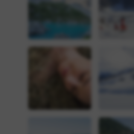
CookieScriptConse
Name
_ga_0FB1EYZH95
_ga