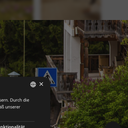
×
sern. Durch die
GERMAN
äß unserer
ITALIAN
ENGLISH
nktionalität