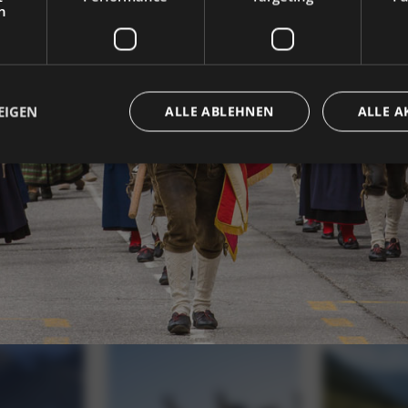
h
EIGEN
ALLE ABLEHNEN
ALLE A
Unbedingt erforderlich
Performance
Targeting
Funktionalität
che Cookies ermöglichen wesentliche Kernfunktionen der Website wie die Benutzeran
ne die unbedingt erforderlichen Cookies kann die Website nicht ordnungsgemäß ver
Provider / Domäne
Ablaufdatum
Beschreibung
5 Monate 4
Google reCAPTCHA setzt ein erforderliches
Google LLC
Wochen
(_GRECAPTCHA), wenn es ausgeführt wird, 
www.google.com
Risikoanalyse bereitzustellen.
www.hoteltyrol.net
Sitzung
Joomla layout builder
www.hoteltyrol.net
Sitzung
Dieser Cookie wird für die Größenänderung
verwendet.