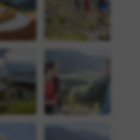
-Dienst verwendet,
ucher-Cookies zu
Script.com muss
, um den
 verknüpft. Dies ist
wendeten
rwendet, um
ällig generierte
r Seitenanforderung
n Besucher-,
erichte verwendet.