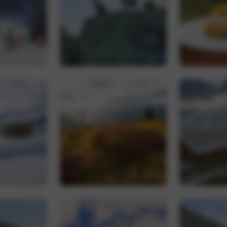
nt
5 Monate 3
Dieses Cookie wird vom Cookie-Script.com
CookieScript
Wochen
um die Einwilligungseinstellungen für Bes
www.hoteltyrol.net
speichern. Das Cookie-Banner von Cookie-
ordnungsgemäß funktionieren.
Google Privacy Policy
Provider /
Ablaufdatum
Beschreibung
Domäne
.hoteltyrol.net
1 Jahr 1
Dieses Cookie wird von Google Analytics verwendet
Monat
Sitzungsstatus beizubehalten.
1 Jahr 1
Dieser Cookie-Name ist mit Google Universal Analytics
Google LLC
Monat
eine wichtige Aktualisierung des am häufigsten ver
.hoteltyrol.net
Analysedienstes von Google. Dieses Cookie wird ve
eindeutige Benutzer zu unterscheiden, indem eine zuf
Nummer als Client-ID zugewiesen wird. Es ist in jede
auf einer Site enthalten und wird zur Berechnung vo
Sitzungs- und Kampagnendaten für die Site-Analyseb