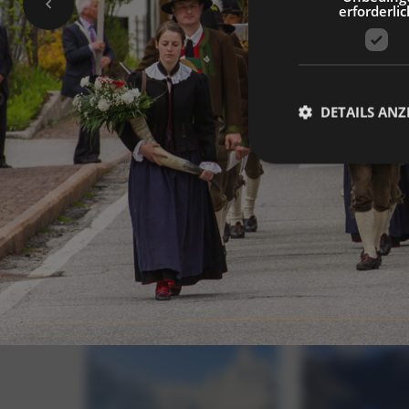
erforderlic
DETAILS ANZ
Unbedingt erforderli
Kontoverwaltung. Oh
Name
_GRECAPTCHA
[abcdef0123456789]
{32}
resolution