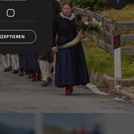
KZEPTIEREN
meldung und die
wendet werden.
 Cookie
um seine
 von Bildern