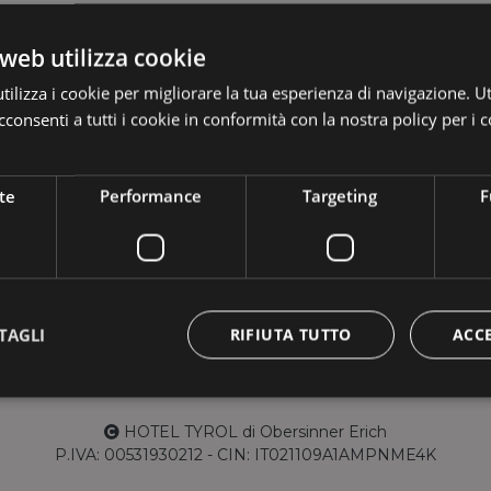
web utilizza cookie
ilizza i cookie per migliorare la tua esperienza di navigazione. Ut
consenti a tutti i cookie in conformità con la nostra policy per i c
te
Performance
Targeting
F
Colle di Dentro 3b, 39030 Casies, Val Casies, Italia - Alto Adige
TAGLI
RIFIUTA TUTTO
ACC
info@hoteltyrol.net
T (+39) 0474 746924
HOTEL TYROL di Obersinner Erich
Strettamente necessari
Performance
Targeting
Funzionalità
P.IVA: 00531930212 - CIN: IT021109A1AMPNME4K
 necessari consentono le funzionalità principali del sito web come l'accesso dell'utente 