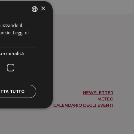
×
ilizzando il
GERMAN
ookie.
Leggi di
ITALIAN
ENGLISH
unzionalità
ETTA TUTTO
NEWSLETTER
METEO
CALENDARIO DEGLI EVENTI
e la gestione